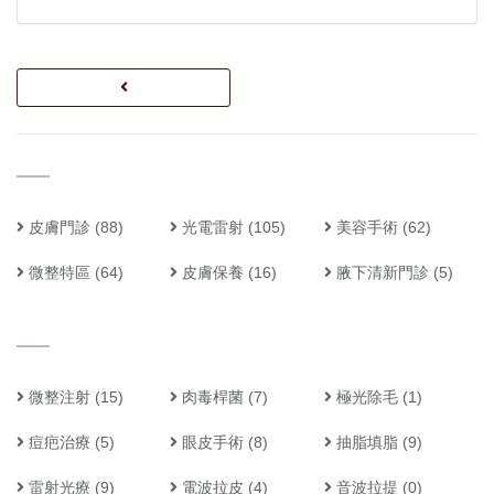
皮膚門診
(88)
光電雷射
(105)
美容手術
(62)
微整特區
(64)
皮膚保養
(16)
腋下清新門診
(5)
微整注射
(15)
肉毒桿菌
(7)
極光除毛
(1)
痘疤治療
(5)
眼皮手術
(8)
抽脂填脂
(9)
雷射光療
(9)
電波拉皮
(4)
音波拉提
(0)