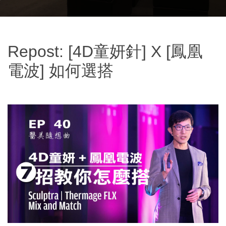
Repost: [4D童妍針] X [鳳凰
電波] 如何選搭