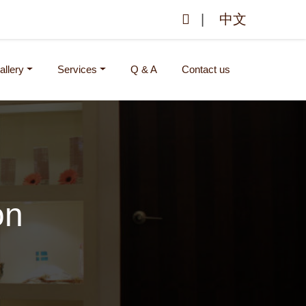
|
中文
allery
Services
Q & A
Contact us
on