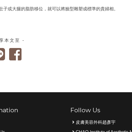
將肚子或大腿的脂肪移位，就可以將臉型雕塑成標準的貴婦相。
分享本文至 -
mation
Follow Us
皮膚美容外科趙彥宇
 Us
CHAO Institute of Aesthetic 