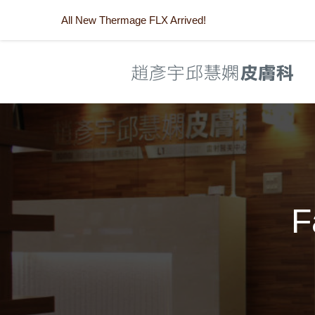
All New Thermage FLX Arrived!
F