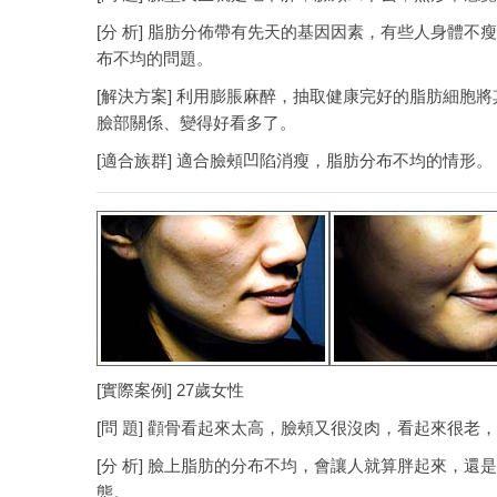
[分 析] 脂肪分佈帶有先天的基因因素，有些人身體
布不均的問題。
[解決方案] 利用膨脹麻醉，抽取健康完好的脂肪細胞
臉部關係、變得好看多了。
[適合族群] 適合臉頰凹陷消瘦，脂肪分布不均的情形。
[實際案例] 27歲女性
[問 題] 顴骨看起來太高，臉頰又很沒肉，看起來很
[分 析] 臉上脂肪的分布不均，會讓人就算胖起來，
態。