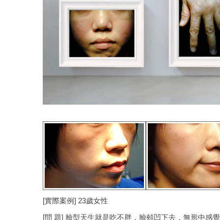
[實際案例] 23歲女性
[問 題] 臉型天生就是吃不胖，臉頰凹下去，無形中