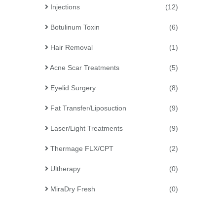
Injections
(12)
Botulinum Toxin
(6)
Hair Removal
(1)
Acne Scar Treatments
(5)
Eyelid Surgery
(8)
Fat Transfer/Liposuction
(9)
Laser/Light Treatments
(9)
Thermage FLX/CPT
(2)
Ultherapy
(0)
MiraDry Fresh
(0)