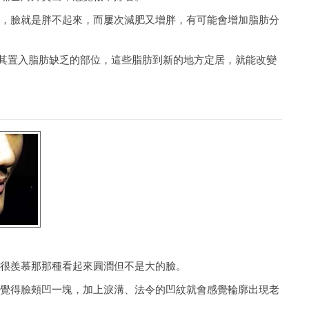
不瘦，臉就是胖不起來，而屢次減肥又增胖，有可能會增加脂肪分
將其置入脂肪缺乏的部位，這些脂肪到新的地方定居，就能改變
老，很羨慕那那種看起來圓潤但不是大的臉。
還是覺得臉頰凹一塊，加上淚溝、法令的凹紋就會感覺輪廓出現老