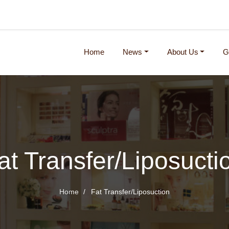
(current)
Home
News
About Us
G
at Transfer/Liposucti
Home
Fat Transfer/Liposuction